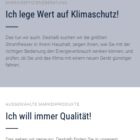
ENERGIEEFFIZIENZBERATUNG
Ich lege Wert auf Klimaschutz!
Das tun wir auch. Deshalb suchen wir die größten
Stromfresser in Ihrem Haushalt, zeigen Ihnen, wie Sie mit der
richtigen Bedienung den Energieverbrauch senken können, und
prüfen, ob Sie und das Klima mit einem neuen Gerät günstiger
fahren.
AUSGEWÄHLTE MARKENPRODUKTE
Ich will immer Qualität!
Das sehen wir genauso. Deshalb finden Sie in unserem