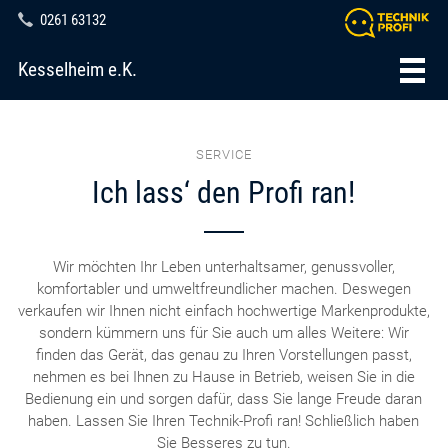
0261 63132
Kesselheim e.K.
SERVICE
Ich lass‘ den Profi ran!
Wir möchten Ihr Leben unterhaltsamer, genussvoller,
komfortabler und umweltfreundlicher machen. Deswegen
verkaufen wir Ihnen nicht einfach hochwertige Markenprodukte,
sondern kümmern uns für Sie auch um alles Weitere: Wir
finden das Gerät, das genau zu Ihren Vorstellungen passt,
nehmen es bei Ihnen zu Hause in Betrieb, weisen Sie in die
Bedienung ein und sorgen dafür, dass Sie lange Freude daran
haben. Lassen Sie Ihren Technik-Profi ran! Schließlich haben
Sie Besseres zu tun.